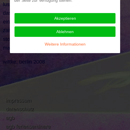
der Seite zur Verfügung stehen.
lust, logik und mitgefühl.
das gedächtnis der elefantasier ist groß und für
Akzeptieren
einander da.
zartheit und kraft lässt die elefantasier und ihre
Ablehnen
stolzen körper fliegen
Weitere Informationen
man kann das erdherz in ihnen schlagen hören...
wittke, berlin 2008
impressum
datenschutz
agb
agb ferienseminare