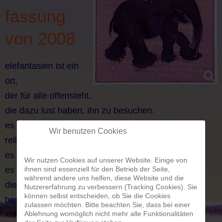
fassung
von 2008
elefantasien ist ein
ort,
der für alle offensteht,
die dazu lust haben, ihn zu besuchen.
es gibt keine begrenzungen von alter,
Wir benutzen Cookies
religion, sprache, gescheitheit.
es gibt keine fremden.
Wir nutzen Cookies auf unserer Website. Einige von
es gibt freunde.
ihnen sind essenziell für den Betrieb der Seite,
während andere uns helfen, diese Website und die
die regierung von elefantasien
Nutzererfahrung zu verbessern (Tracking Cookies). Sie
können selbst entscheiden, ob Sie die Cookies
besteht aus herzoffenheit,
zulassen möchten. Bitte beachten Sie, dass bei einer
klarheit und freude,
Ablehnung womöglich nicht mehr alle Funktionalitäten