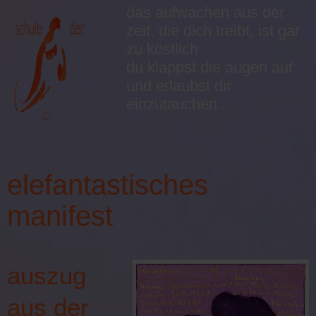
das aufwachen aus der
zeit, die dich treibt, ist gar
zu köstlich
du klappst die augen auf
und erlaubst dir
einzutauchen...
≡
elefantastisches
manifest
auszug
aus der