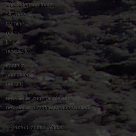
agb ferienseminare
sitemap
termine
galerie
links
netzwerk
kontakt
anmelden
anfahrt
newsletter zum nachlesen
newsletter abonnieren/abbestellen
© 2026 Corinna Wittke