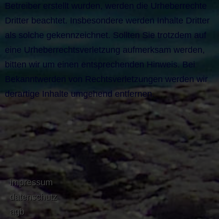
Betreiber erstellt wurden, werden die Urheberrechte
Dritter beachtet. Insbesondere werden Inhalte Dritter
als solche gekennzeichnet. Sollten Sie trotzdem auf
eine Urheberrechtsverletzung aufmerksam werden,
bitten wir um einen entsprechenden Hinweis. Bei
Bekanntwerden von Rechtsverletzungen werden wir
derartige Inhalte umgehend entfernen.
impressum
datenschutz
agb