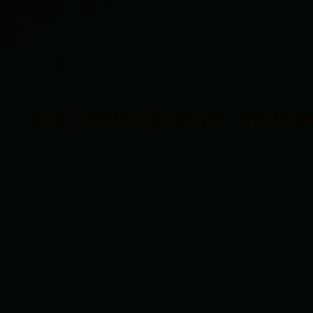
das centro d'ompio im früh