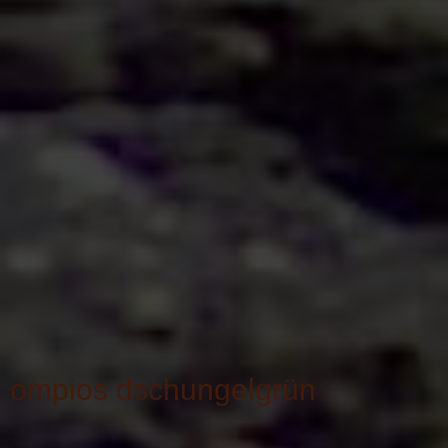
ompios dschungelgrün