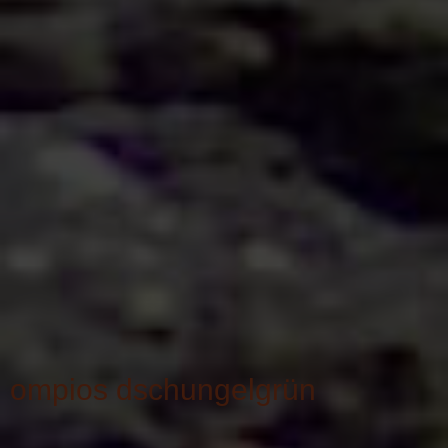
ompios dschungelgrün