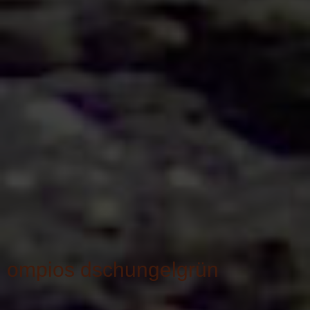
ompios dschungelgrün