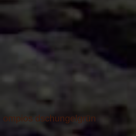
ompios dschungelgrün