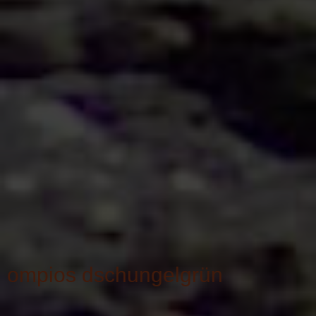
ompios dschungelgrün