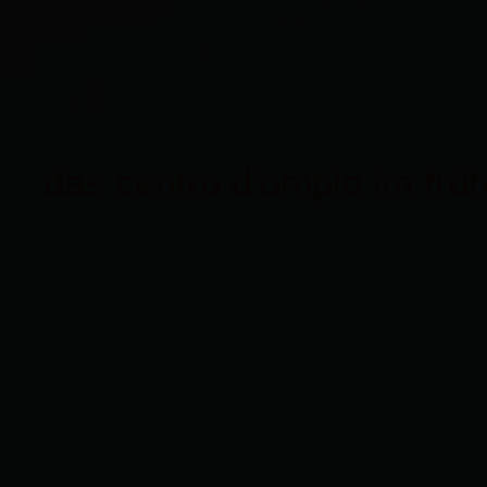
das centro d'ompio im früh